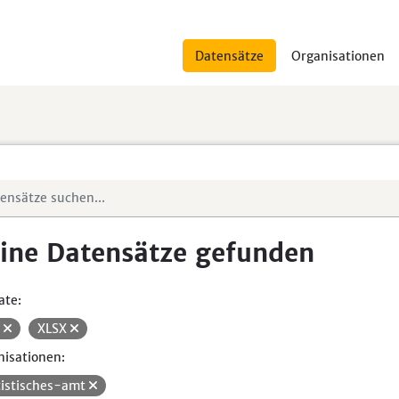
Datensätze
Organisationen
ine Datensätze gefunden
ate:
V
XLSX
isationen:
tistisches-amt