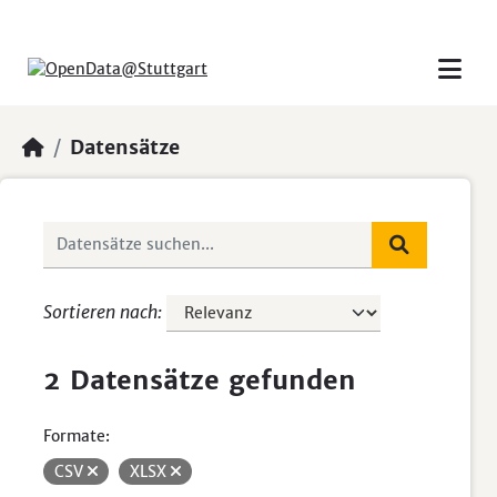
Skip to main content
Datensätze
Sortieren nach
2 Datensätze gefunden
Formate:
CSV
XLSX