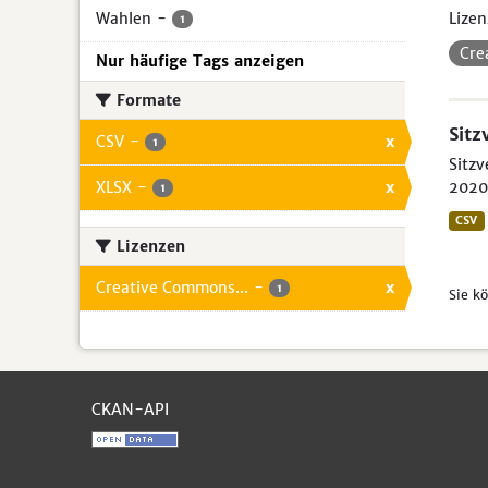
Wahlen
-
Lizen
1
Cre
Nur häufige Tags anzeigen
Formate
Sitz
CSV
-
x
1
Sitzv
XLSX
-
x
2020 
1
CSV
Lizenzen
Creative Commons...
-
x
1
Sie k
CKAN-API