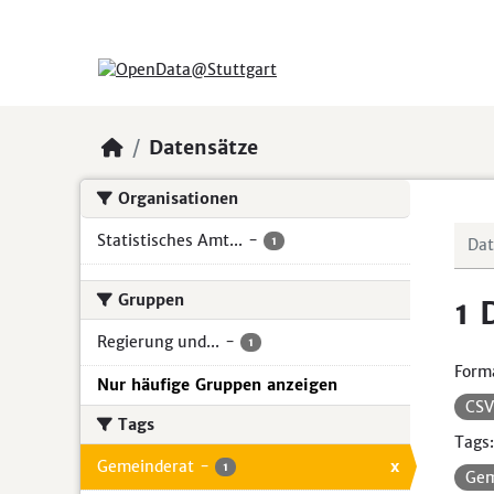
Skip to main content
Datensätze
Organisationen
Statistisches Amt...
-
1
Gruppen
1 
Regierung und...
-
1
Form
Nur häufige Gruppen anzeigen
CS
Tags
Tags:
Gemeinderat
-
x
1
Gem