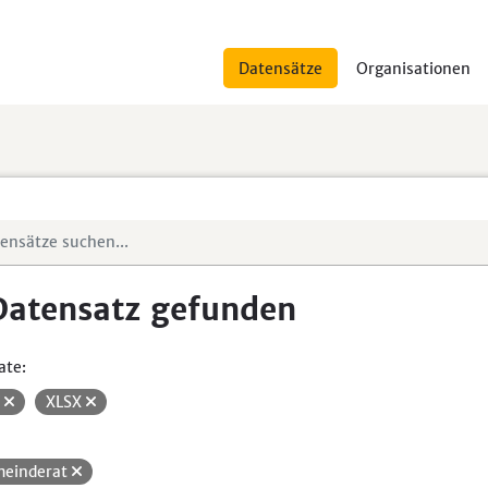
Datensätze
Organisationen
Datensatz gefunden
ate:
V
XLSX
einderat