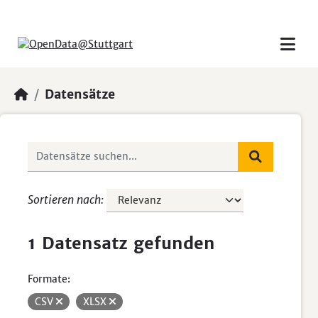
Skip to main content
Datensätze
Sortieren nach
1 Datensatz gefunden
Formate:
CSV
XLSX