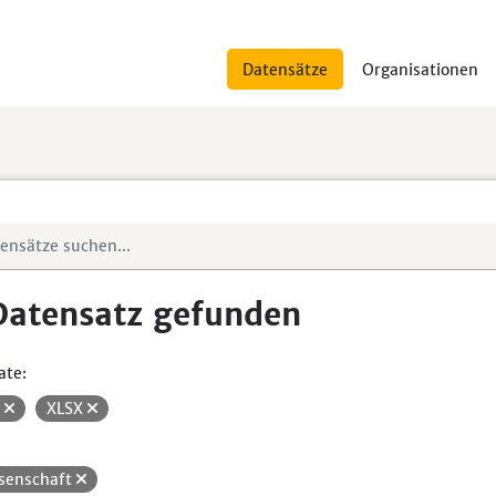
Datensätze
Organisationen
Datensatz gefunden
ate:
V
XLSX
senschaft