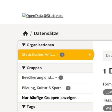
Skip to main content
Datensätze
Organisationen
Statistisches Amt...
-
x
1
Gruppen
1 
Bevölkerung und...
-
1
Form
Bildung, Kultur & Sport
-
1
CS
Nur häufige Gruppen anzeigen
Tags:
Tags
Wis