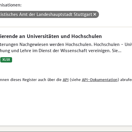
isationen:
tistisches Amt der Landeshauptstadt Stuttgart
ierende an Universitäten und Hochschulen
uterungen Nachgewiesen werden Hochschulen. Hochschulen - Unive
hung und Lehre im Dienst der Wissenschaft vereinigen. Sie...
XLSX
önnen dieses Register auch über die
API
(siehe
API-Dokumentation
) abrufe