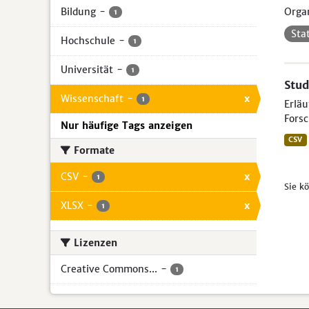
Bildung
-
Organ
1
Sta
Hochschule
-
1
Universität
-
1
Stud
Wissenschaft
-
x
1
Erlä
Forsc
Nur häufige Tags anzeigen
CSV
Formate
CSV
-
x
1
Sie k
XLSX
-
x
1
Lizenzen
Creative Commons...
-
1