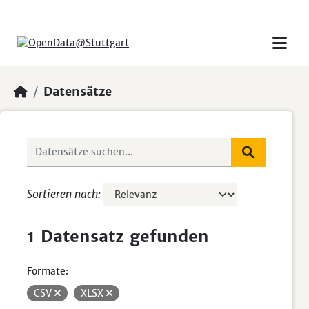
Skip to main content
Datensätze
Sortieren nach
1 Datensatz gefunden
Formate:
CSV
XLSX