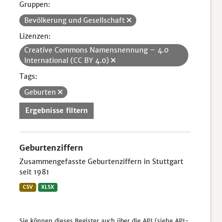
Gruppen:
Bevölkerung und Gesellschaft
Lizenzen:
Creative Commons Namensnennung – 4.0
International (CC BY 4.0)
Tags:
Geburten
Ergebnisse filtern
Geburtenziffern
Zusammengefasste Geburtenziffern in Stuttgart
seit 1981
CSV
XLSX
Sie können dieses Register auch über die
API
(siehe
API-