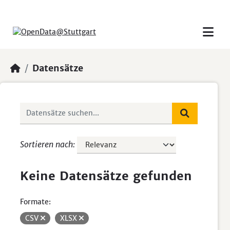
Skip to main content
Datensätze
Sortieren nach
Keine Datensätze gefunden
Formate:
CSV
XLSX