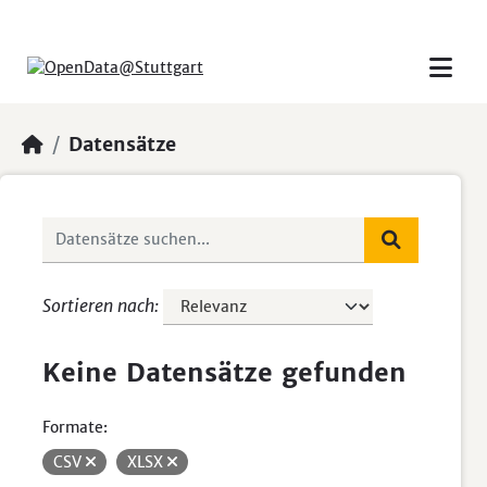
Skip to main content
Datensätze
Sortieren nach
Keine Datensätze gefunden
Formate:
CSV
XLSX