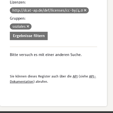
Lizenzen:
http://dcat-ap.de/def/licenses/cc-by/4.0
Gruppen:
soziales
Ergebnisse filtern
Bitte versuch es mit einer anderen Suche.
Sie können dieses Register auch über die
API
(siehe
API-
Dokumentation
) abrufen.