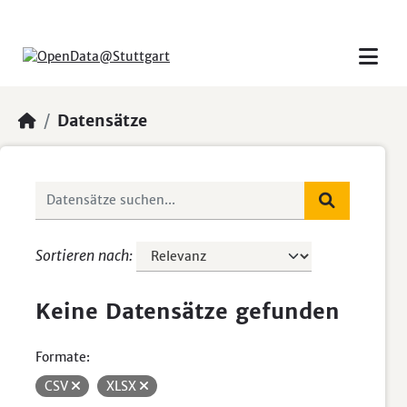
Skip to main content
Datensätze
Sortieren nach
Keine Datensätze gefunden
Formate:
CSV
XLSX