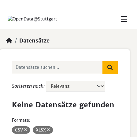
Skip to main content
Datensätze
Sortieren nach
Keine Datensätze gefunden
Formate:
CSV
XLSX