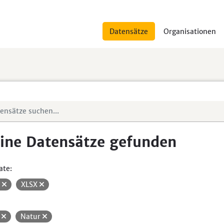
Datensätze
Organisationen
ine Datensätze gefunden
ate:
V
XLSX
H
Natur