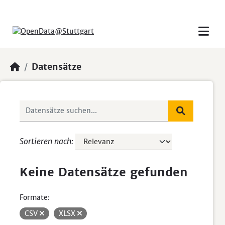
Skip to main content
Datensätze
Sortieren nach
Keine Datensätze gefunden
Formate:
CSV
XLSX