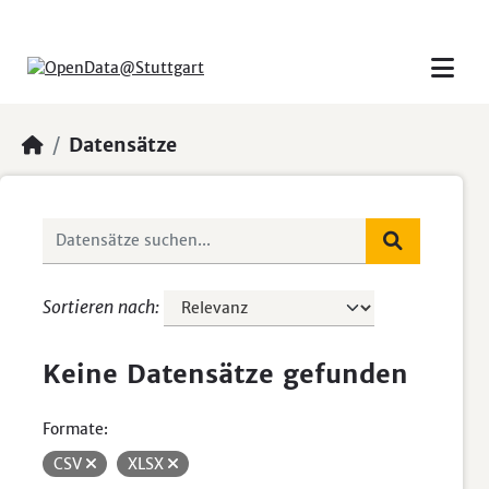
Skip to main content
Datensätze
Sortieren nach
Keine Datensätze gefunden
Formate:
CSV
XLSX