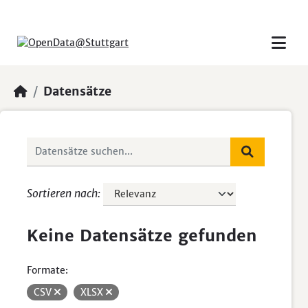
Skip to main content
Datensätze
Sortieren nach
Keine Datensätze gefunden
Formate:
CSV
XLSX