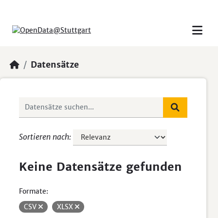
Skip to main content
Datensätze
Sortieren nach
Keine Datensätze gefunden
Formate:
CSV
XLSX