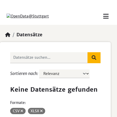
Skip to main content
Datensätze
Sortieren nach
Keine Datensätze gefunden
Formate:
CSV
XLSX