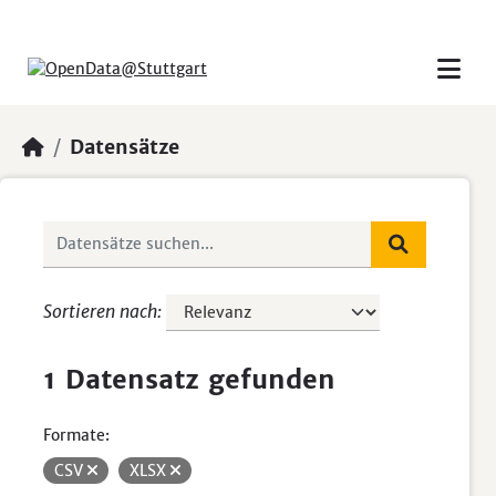
Skip to main content
Datensätze
Sortieren nach
1 Datensatz gefunden
Formate:
CSV
XLSX