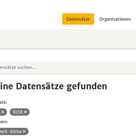
Datensätze
Organisationen
ine Datensätze gefunden
ate:
V
XLSX
pen:
elt-klima