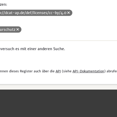
zen:
p://dcat-ap.de/def/licenses/cc-by/4.0
urschutz
 versuch es mit einer anderen Suche.
önnen dieses Register auch über die
API
(siehe
API-Dokumentation
) abrufe