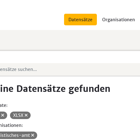
Datensätze
Organisationen
ine Datensätze gefunden
ate:
V
XLSX
isationen:
tistisches-amt