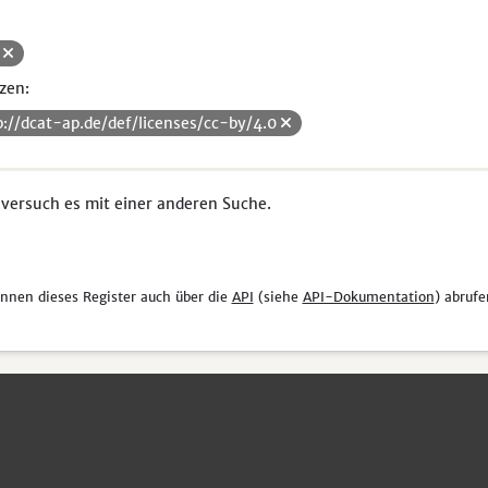
H
zen:
p://dcat-ap.de/def/licenses/cc-by/4.0
 versuch es mit einer anderen Suche.
önnen dieses Register auch über die
API
(siehe
API-Dokumentation
) abrufe