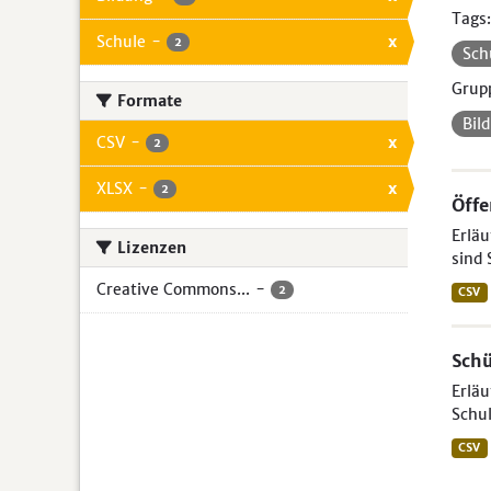
Tags:
Schule
-
x
2
Sch
Grup
Formate
Bil
CSV
-
x
2
XLSX
-
x
2
Öffe
Erläu
Lizenzen
sind 
Creative Commons...
-
2
CSV
Schü
Erläu
Schul
CSV