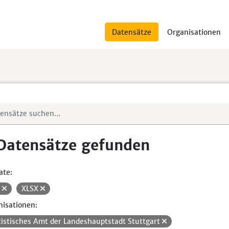
Datensätze
Organisationen
Datensätze gefunden
ate:
V
XLSX
isationen:
tistisches Amt der Landeshauptstadt Stuttgart