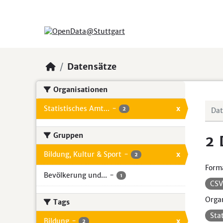
Skip to main content
Datensätze
Organisationen
Statistisches Amt...
-
x
2
Gruppen
2 
Bildung, Kultur & Sport
-
x
2
Form
Bevölkerung und...
-
1
CS
Organ
Tags
Sta
Bildung
-
x
2