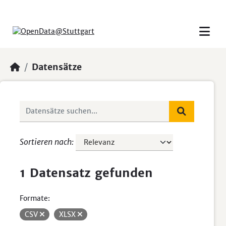
Skip to main content
Datensätze
Sortieren nach
1 Datensatz gefunden
Formate:
CSV
XLSX