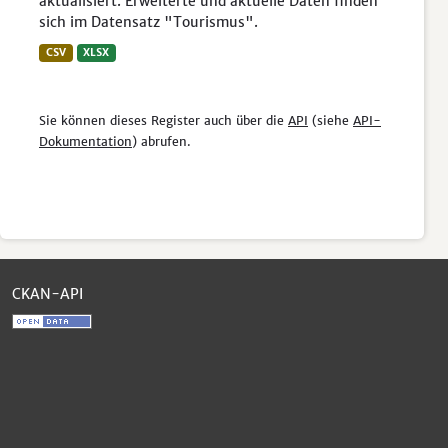
aktualisiert. Erweiterte und aktuelle Daten finden
sich im Datensatz "Tourismus".
CSV
XLSX
Sie können dieses Register auch über die
API
(siehe
API-
Dokumentation
) abrufen.
CKAN-API