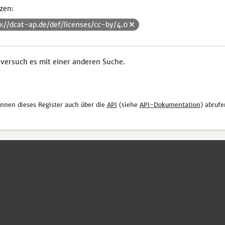
zen:
p://dcat-ap.de/def/licenses/cc-by/4.0
 versuch es mit einer anderen Suche.
önnen dieses Register auch über die
API
(siehe
API-Dokumentation
) abrufe