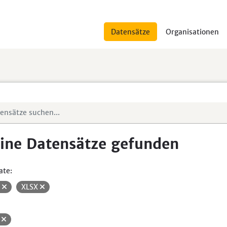
Datensätze
Organisationen
ine Datensätze gefunden
ate:
V
XLSX
H