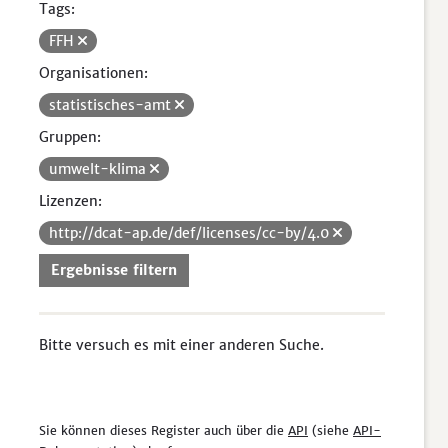
Tags:
FFH
Organisationen:
statistisches-amt
Gruppen:
umwelt-klima
Lizenzen:
http://dcat-ap.de/def/licenses/cc-by/4.0
Ergebnisse filtern
Bitte versuch es mit einer anderen Suche.
Sie können dieses Register auch über die
API
(siehe
API-