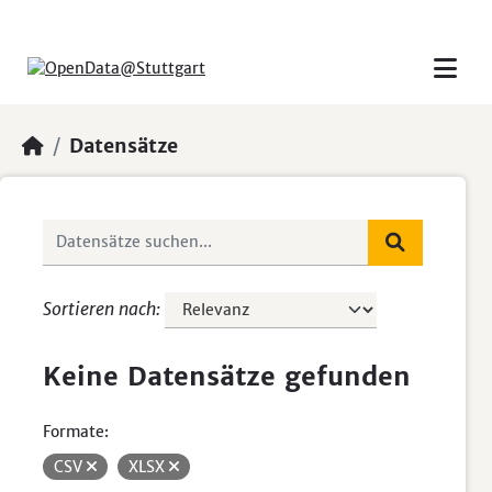
Skip to main content
Datensätze
Sortieren nach
Keine Datensätze gefunden
Formate:
CSV
XLSX