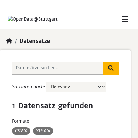
Skip to main content
Datensätze
Sortieren nach
1 Datensatz gefunden
Formate:
CSV
XLSX