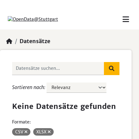
Skip to main content
Datensätze
Sortieren nach
Keine Datensätze gefunden
Formate:
CSV
XLSX