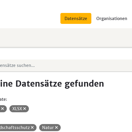
Datensätze
Organisationen
ine Datensätze gefunden
ate:
V
XLSX
dschaftsschutz
Natur