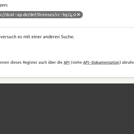
zen:
p://dcat-ap.de/def/licenses/cc-by/4.0
 versuch es mit einer anderen Suche.
önnen dieses Register auch über die
API
(siehe
API-Dokumentation
) abrufe