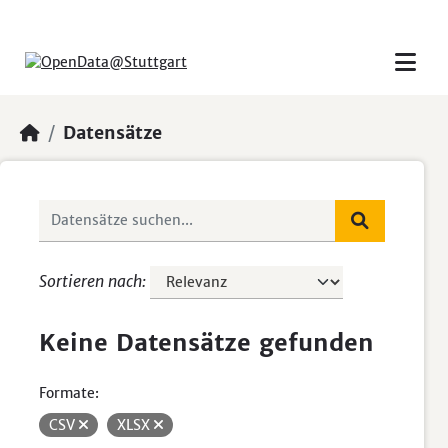
Skip to main content
Datensätze
Sortieren nach
Keine Datensätze gefunden
Formate:
CSV
XLSX