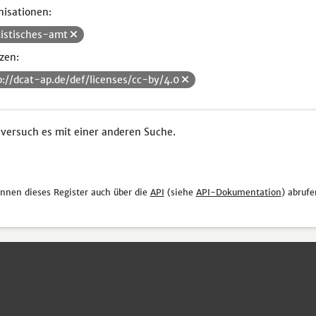
isationen:
tistisches-amt
zen:
p://dcat-ap.de/def/licenses/cc-by/4.0
 versuch es mit einer anderen Suche.
önnen dieses Register auch über die
API
(siehe
API-Dokumentation
) abrufe