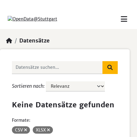
Skip to main content
Datensätze
Sortieren nach
Keine Datensätze gefunden
Formate:
CSV
XLSX