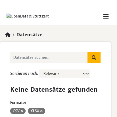
Skip to main content
Datensätze
Sortieren nach
Keine Datensätze gefunden
Formate:
CSV
XLSX