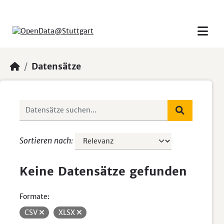
Skip to main content
Datensätze
Sortieren nach
Keine Datensätze gefunden
Formate:
CSV
XLSX