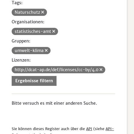
Tags:
Naturschutz
Organisationen:
statistisches-amt
Gruppen:
umwelt-klima
Lizenzen:
http://dcat-ap.de/def/licenses/cc-by/4.0
Ergebnisse filtern
Bitte versuch es mit einer anderen Suche.
Sie können dieses Register auch über die
API
(siehe
API-