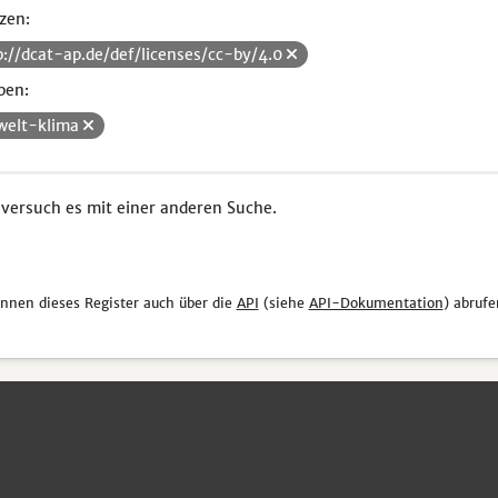
zen:
p://dcat-ap.de/def/licenses/cc-by/4.0
pen:
elt-klima
 versuch es mit einer anderen Suche.
önnen dieses Register auch über die
API
(siehe
API-Dokumentation
) abrufe