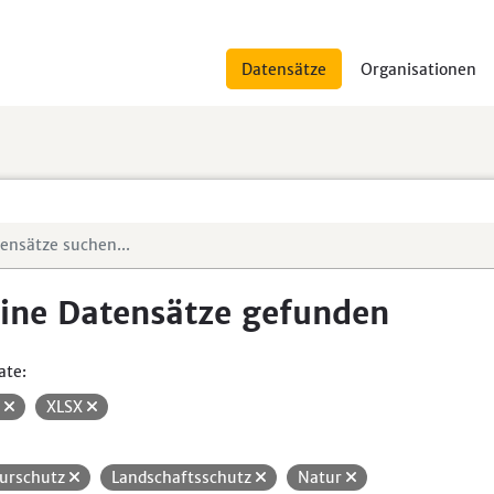
Datensätze
Organisationen
ine Datensätze gefunden
ate:
V
XLSX
urschutz
Landschaftsschutz
Natur