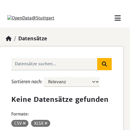
Skip to main content
Datensätze
Sortieren nach
Keine Datensätze gefunden
Formate:
CSV
XLSX