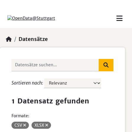
Skip to main content
Datensätze
Sortieren nach
1 Datensatz gefunden
Formate:
CSV
XLSX