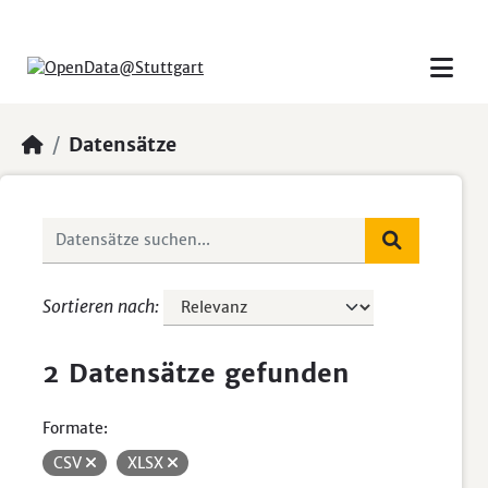
Skip to main content
Datensätze
Sortieren nach
2 Datensätze gefunden
Formate:
CSV
XLSX