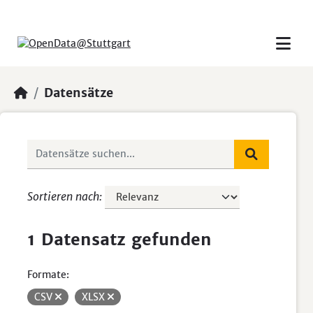
Skip to main content
Datensätze
Sortieren nach
1 Datensatz gefunden
Formate:
CSV
XLSX