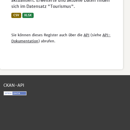
aktualisiert. Erweiterte und aktuelle Daten finden
sich im Datensatz "Tourismus".
CSV
XLSX
Sie können dieses Register auch über die
API
(siehe
API-
Dokumentation
) abrufen.
CKAN-API