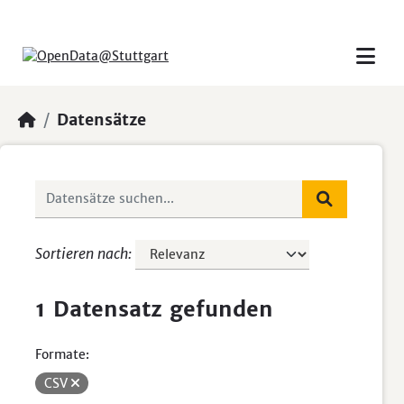
Skip to main content
Datensätze
Sortieren nach
1 Datensatz gefunden
Formate:
CSV