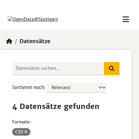
Skip to main content
Datensätze
Sortieren nach
4 Datensätze gefunden
Formate:
CSV