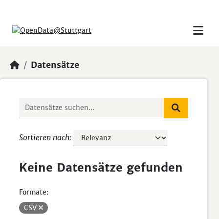
Skip to main content
Datensätze
Sortieren nach
Keine Datensätze gefunden
Formate:
CSV