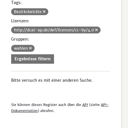
Tags:
Bezirksbeiräte
Lizenzen:
http://dcat-ap.de/def/licenses/cc-by/4.0
Gruppen:
wahlen
Ergebnisse filtern
Bitte versuch es mit einer anderen Suche.
Sie können dieses Register auch über die
API
(siehe
API-
Dokumentation
) abrufen.