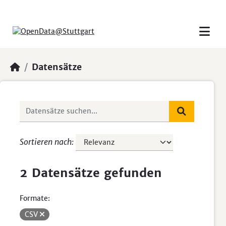
Skip to main content
Datensätze
Sortieren nach
2 Datensätze gefunden
Formate:
CSV