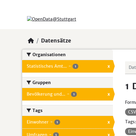
Skip to main content
Datensätze
Organisationen
Statistisches Amt...
-
x
1
Gruppen
1 
Bevölkerung und...
-
x
1
Form
Tags
CS
Tags:
Einwohner
-
x
1
Ein
Umfragen
-
x
1