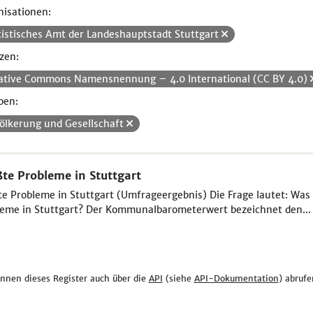
isationen:
tistisches Amt der Landeshauptstadt Stuttgart
zen:
ative Commons Namensnennung – 4.0 International (CC BY 4.0)
pen:
ölkerung und Gesellschaft
te Probleme in Stuttgart
e Probleme in Stuttgart (Umfrageergebnis) Die Frage lautet: Was 
eme in Stuttgart? Der Kommunalbarometerwert bezeichnet den...
önnen dieses Register auch über die
API
(siehe
API-Dokumentation
) abrufe