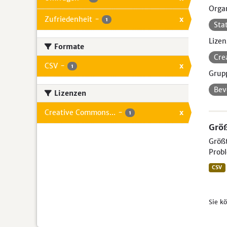
Organ
Zufriedenheit
-
x
1
Sta
Lizen
Formate
Cre
CSV
-
x
1
Grup
Bev
Lizenzen
Creative Commons...
-
x
1
Größ
Größt
Probl
CSV
Sie k