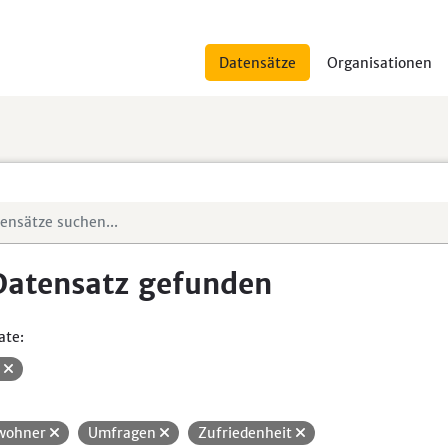
Datensätze
Organisationen
Datensatz gefunden
ate:
V
wohner
Umfragen
Zufriedenheit