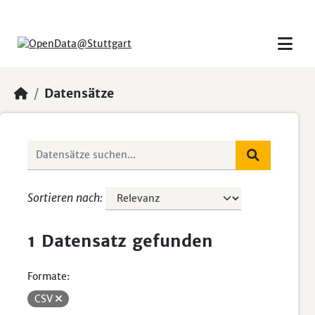
Skip to main content
Datensätze
Sortieren nach
1 Datensatz gefunden
Formate:
CSV