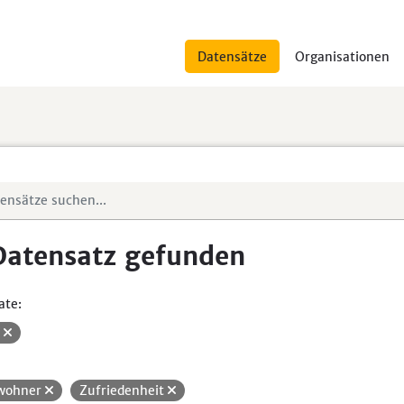
Datensätze
Organisationen
Datensatz gefunden
ate:
V
wohner
Zufriedenheit