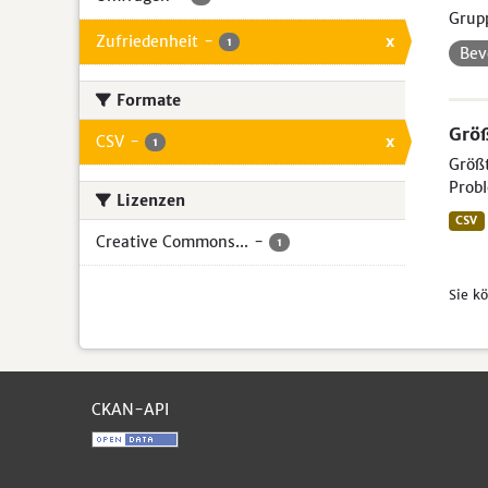
Grup
Zufriedenheit
-
x
1
Bev
Formate
Größ
CSV
-
x
1
Größt
Probl
Lizenzen
CSV
Creative Commons...
-
1
Sie k
CKAN-API