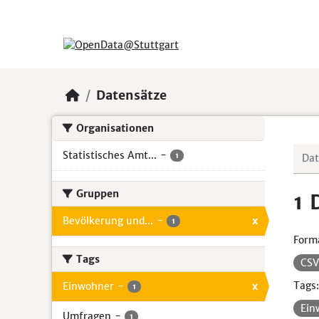
Skip to main content
Datensätze
Organisationen
Statistisches Amt...
-
1
Gruppen
1 
Bevölkerung und...
-
x
1
Form
Tags
CS
Tags:
Einwohner
-
x
1
Ein
Umfragen
-
1