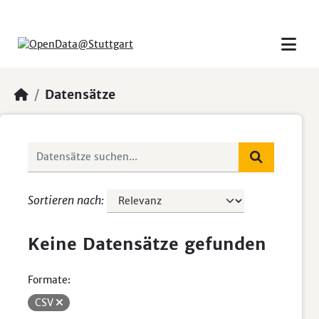
Skip to main content
Datensätze
Sortieren nach
Keine Datensätze gefunden
Formate:
CSV