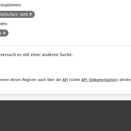
isationen:
tistisches-amt
pen:
uc
 versuch es mit einer anderen Suche.
önnen dieses Register auch über die
API
(siehe
API-Dokumentation
) abrufe