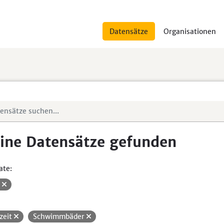
Datensätze
Organisationen
ine Datensätze gefunden
ate:
V
izeit
Schwimmbäder