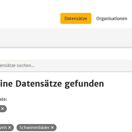
Datensätze
Organisationen
ine Datensätze gefunden
ate:
V
izeit
Schwimmbäder