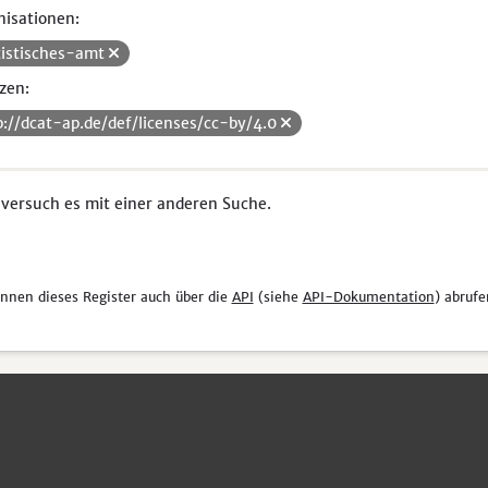
isationen:
tistisches-amt
zen:
p://dcat-ap.de/def/licenses/cc-by/4.0
 versuch es mit einer anderen Suche.
önnen dieses Register auch über die
API
(siehe
API-Dokumentation
) abrufe