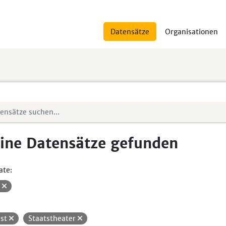
Datensätze
Organisationen
ine Datensätze gefunden
ate:
V
st
Staatstheater