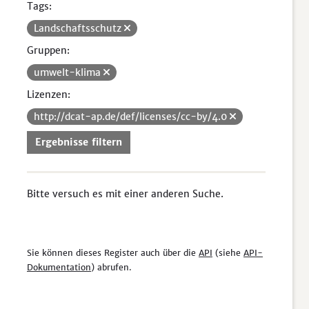
Tags:
Landschaftsschutz
Gruppen:
umwelt-klima
Lizenzen:
http://dcat-ap.de/def/licenses/cc-by/4.0
Ergebnisse filtern
Bitte versuch es mit einer anderen Suche.
Sie können dieses Register auch über die
API
(siehe
API-
Dokumentation
) abrufen.