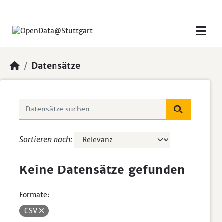
Skip to main content
Datensätze
Sortieren nach
Keine Datensätze gefunden
Formate:
CSV