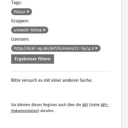
Tags:
Natur
Gruppen:
umwelt-klima
Lizenzen:
http://dcat-ap.de/def/licenses/cc-by/4.0
Ergebnisse filtern
Bitte versuch es mit einer anderen Suche.
Sie können dieses Register auch über die
API
(siehe
API-
Dokumentation
) abrufen.