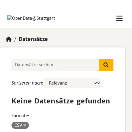
Skip to main content
Datensätze
Sortieren nach
Keine Datensätze gefunden
Formate:
CSV